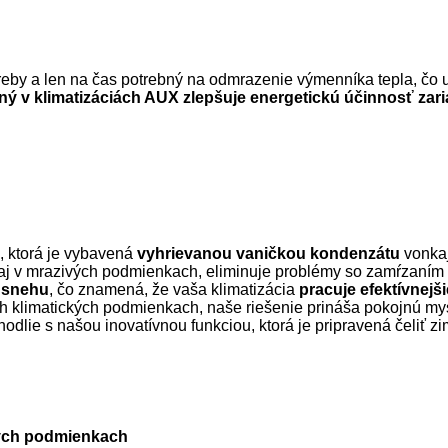
treby a len na čas potrebný na odmrazenie výmenníka tepla, č
ý v klimatizáciách AUX zlepšuje energetickú účinnosť zari
, ktorá je vybavená
vyhrievanou vaničkou kondenzátu
vonkaj
y aj v mrazivých podmienkach, eliminuje problémy so zamŕzaní
 snehu
, čo znamená, že vaša klimatizácia
pracuje efektívnejši
ch klimatických podmienkach, naše riešenie prináša pokojnú my
odlie s našou inovatívnou funkciou, ktorá je pripravená čeliť zi
ných podmienkach