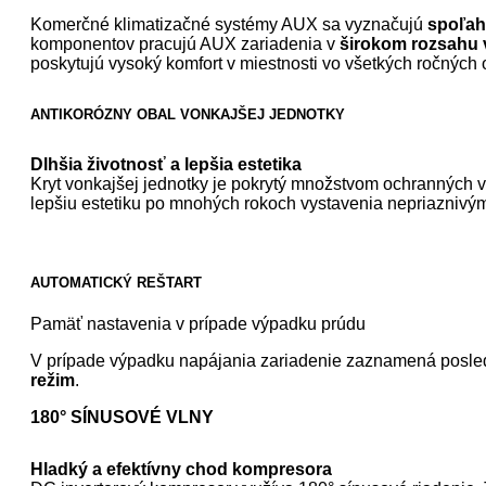
Komerčné klimatizačné systémy AUX sa vyznačujú
spoľah
komponentov pracujú AUX zariadenia v
širokom rozsahu vo
poskytujú vysoký komfort v miestnosti vo všetkých ročných
ANTIKORÓZNY OBAL VONKAJŠEJ JEDNOTKY
Dlhšia životnosť a lepšia estetika
Kryt vonkajšej jednotky je pokrytý množstvom ochranných v
lepšiu estetiku po mnohých rokoch vystavenia nepriazniv
AUTOMATICKÝ REŠTART
Pamäť nastavenia v prípade výpadku prúdu
V prípade výpadku napájania zariadenie zaznamená posledn
režim
.
180° SÍNUSOVÉ VLNY
Hladký a efektívny chod kompresora