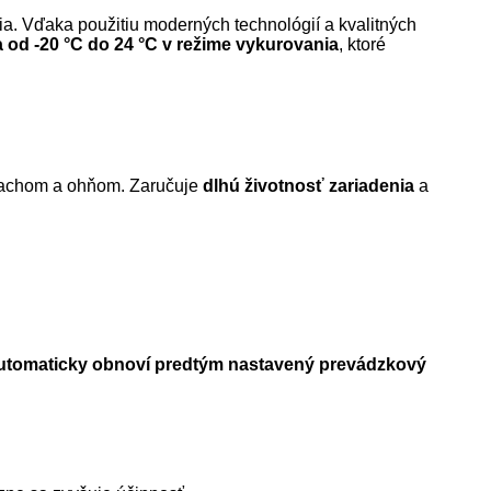
lia. Vďaka použitiu moderných technológií a kvalitných
 a od -20 °C do 24 °C v režime vykurovania
, ktoré
 prachom a ohňom. Zaručuje
dlhú životnosť zariadenia
a
utomaticky obnoví predtým nastavený prevádzkový