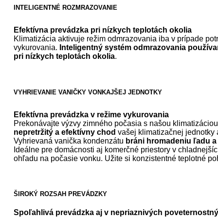
INTELIGENTNÉ ROZMRAZOVANIE
Efektívna prevádzka pri nízkych teplotách okolia
Klimatizácia aktivuje režim odmrazovania iba v prípade po
vykurovania.
Inteligentný systém odmrazovania používan
pri nízkych teplotách okolia
.
VYHRIEVANIE VANIČKY VONKAJŠEJ JEDNOTKY
Efektívna prevádzka v režime vykurovania
Prekonávajte výzvy zimného počasia s našou klimatizáciou
nepretržitý a efektívny chod
vašej klimatizačnej jednotk
Vyhrievaná vanička kondenzátu
bráni hromadeniu ľadu a
Ideálne pre domácnosti aj komerčné priestory v chladnejší
ohľadu na počasie vonku. Užite si konzistentné teplotné poh
ŠIROKÝ ROZSAH PREVÁDZKY
Spoľahlivá prevádzka aj v nepriaznivých poveternost