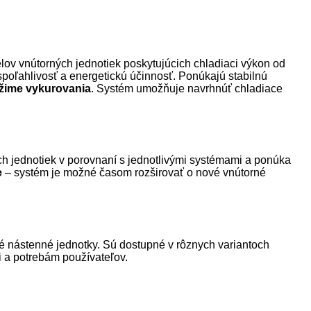
lov vnútorných jednotiek poskytujúcich chladiaci výkon od
poľahlivosť a energetickú účinnosť. Ponúkajú stabilnú
režime vykurovania
. Systém umožňuje navrhnúť chladiace
ch jednotiek v porovnaní s jednotlivými systémami a ponúka
e
– systém je možné časom rozširovať o nové vnútorné
é nástenné jednotky. Sú dostupné v rôznych variantoch
i a potrebám používateľov.