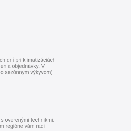
h dní pri klimatizáciách
denia objednávky. V
ebo sezónnym výkyvom)
 s overenými technikmi.
om regióne vám radi