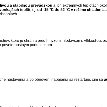
livou a stabilnou prevádzkou
aj pri extrémnych teplotách oko
nkajších teplôt, t.j. od -15 °C do 52 °C v režime chladenia
 obdobiach.
rstiev, ktoré ju chránia pred hmyzom, hlodavcami, vlhkosťou,
ým poveternostným podmienkam.
é nastavenia a po obnovení napájania sa reštartuje, čím sa
a