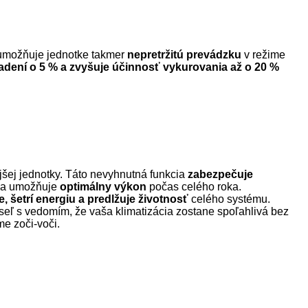
o umožňuje jednotke takmer
nepretržitú prevádzku
v režime
adení o 5 % a zvyšuje účinnosť vykurovania až o 20 %
šej jednotky. Táto nevyhnutná funkcia
zabezpečuje
m a umožňuje
optimálny výkon
počas celého roka.
e, šetrí energiu a predlžuje životnosť
celého systému.
seľ s vedomím, že vaša klimatizácia zostane spoľahlivá bez
me zoči-voči.