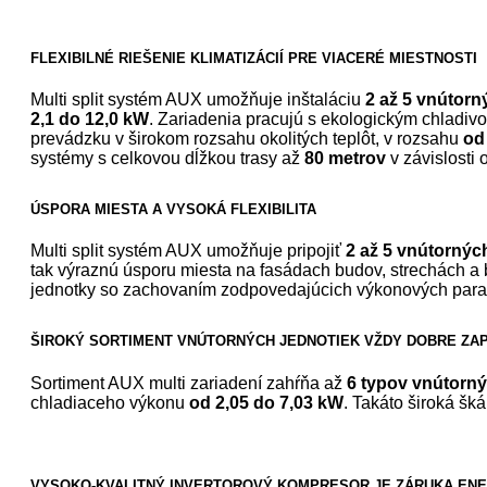
FLEXIBILNÉ RIEŠENIE KLIMATIZÁCIÍ PRE VIACERÉ MIESTNOSTI
Multi split systém AUX umožňuje inštaláciu
2 až 5 vnútorn
2,1 do 12,0 kW
. Zariadenia pracujú s ekologickým chladi
prevádzku v širokom rozsahu okolitých teplôt, v rozsahu
od
systémy s celkovou dĺžkou trasy až
80 metrov
v závislosti
ÚSPORA MIESTA A VYSOKÁ FLEXIBILITA
Multi split systém AUX umožňuje pripojiť
2 až 5 vnútornýc
tak výraznú úsporu miesta na fasádach budov, strechách a
jednotky so zachovaním zodpovedajúcich výkonových parame
ŠIROKÝ SORTIMENT VNÚTORNÝCH JEDNOTIEK VŽDY DOBRE ZA
Sortiment AUX multi zariadení zahŕňa až
6 typov vnútorný
chladiaceho výkonu
od 2,05 do 7,03 kW
. Takáto široká šk
VYSOKO-KVALITNÝ INVERTOROVÝ KOMPRESOR JE ZÁRUKA ENER