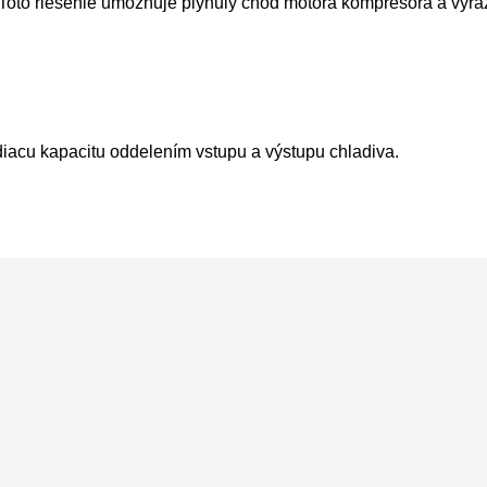
 Toto riešenie umožňuje plynulý chod motora kompresora a výra
iacu kapacitu oddelením vstupu a výstupu chladiva.