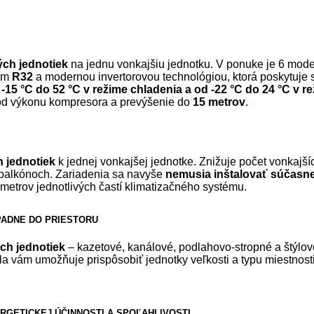
ých jednotiek
na jednu vonkajšiu jednotku. V ponuke je 6 mode
vom
R32
a modernou invertorovou technológiou, ktorá poskytuje s
 -15 °C do 52 °C v režime chladenia a od -22 °C do 24 °C v 
 od výkonu kompresora a prevýšenie do
15 metrov
.
h jednotiek
k jednej vonkajšej jednotke. Znižuje počet vonkajší
 balkónoch. Zariadenia sa navyše
nemusia inštalovať súčasn
trov jednotlivých častí klimatizačného systému.
PADNE DO PRIESTORU
ch jednotiek
– kazetové, kanálové, podlahovo-stropné a štýlov
ála vám umožňuje prispôsobiť jednotky veľkosti a typu miestnost
GETICKEJ ÚČINNOSTI A SPOĽAHLIVOSTI