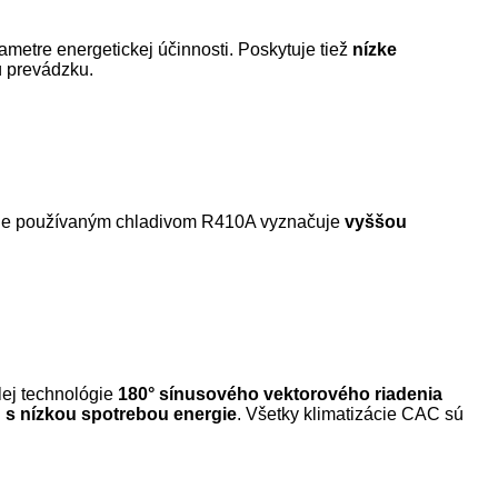
ametre energetickej účinnosti. Poskytuje tiež
nízke
ú prevádzku.
ežne používaným chladivom R410A vyznačuje
vyššou
ilej technológie
180° sínusového vektorového riadenia
u s nízkou spotrebou energie
. Všetky klimatizácie CAC sú