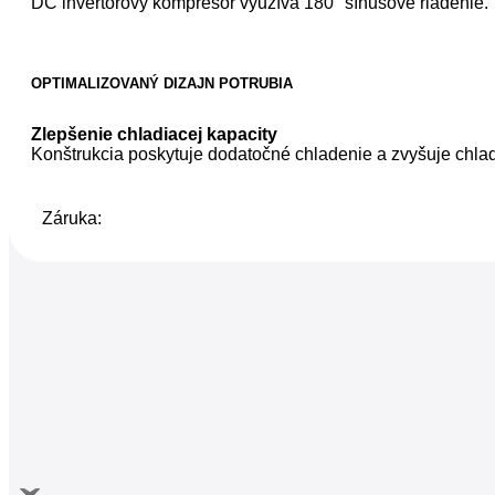
DC invertorový kompresor využíva 180° sínusové riadenie.
OPTIMALIZOVANÝ DIZAJN POTRUBIA
Zlepšenie chladiacej kapacity
Konštrukcia poskytuje dodatočné chladenie a zvyšuje chlad
Záruka: