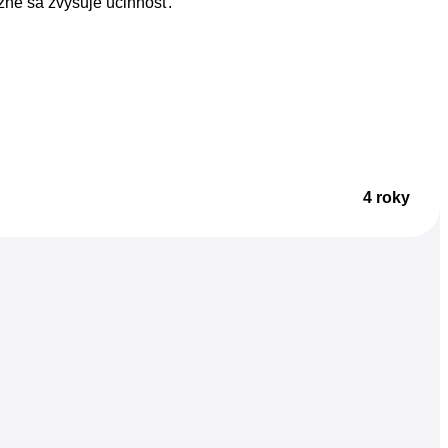
zne sa zvyšuje účinnosť.
4 roky