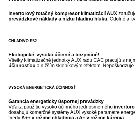
Invertorový rotačný kompresor klimatizácií AUX
zaruču
prevádzkové náklady a nízku hladinu hluku
. Odolné a k
CHLADIVO R32
Ekologické, vysoko účinné a bezpečné!
Všetky klimatizačné jednotky AUX radu CAC pracujú s na
účinnosťou
a nižším skleníkovým efektom. Nepoškodzuje 
VYSOKÁ ENERGETICKÁ ÚČINNOSŤ
Garancia energeticky úspornej prevádzky
Vďaka použitiu vysoko účinného jednosmerného
invertor
dosahujú komerčné systémy AUX vysoké parametre energeti
triedy
A++ v režime chladenia a A+ v režime kúrenia
.