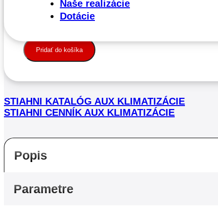
Naše realizácie
Vonkajšia multisplitová klimatizačná jednotka pre dve v
Dotácie
množstvo
Klimatizácia
AUX
Pridať do košíka
M2-
18LCLH
-
multisplit
STIAHNI KATALÓG AUX KLIMATIZÁCIE
STIAHNI CENNÍK AUX KLIMATIZÁCIE
Popis
Parametre