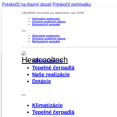
Preskočiť na hlavný obsah
Preskočiť prehliadku
ZADARMO doručenie pre objednávky nad 1000€
Obchodné podmienky
Ochrana osobných údajov
Reklamačný poriadok
Obchodné podmienky
Ochrana osobných údajov
Reklamačný poriadok
Klimatizácie
Tepelné čerpadlá
Klimatizácia AUX M2-18LCLH
Naše realizácie
Dotácie
1240,00
€
1009.76 € bez DPH
Doručenie do 5-7 dní
Klimatizácie
Tepelné čerpadlá