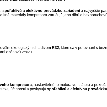
je
spoľahlivú a efektívnu prevádzku zariadení
a najvyššie par
valitné materiály kompresora zaručujú jeho dlhú a bezporuchov
jnovším ekologickým chladivom
R32
, ktoré sa v porovnaní s b
ani ozónovú vrstvu.
ového kompresora
, nastaviteľného motora ventilátora a pokroč
ckej účinnosti a poskytujú
spoľahlivú a efektívnu prevádzk