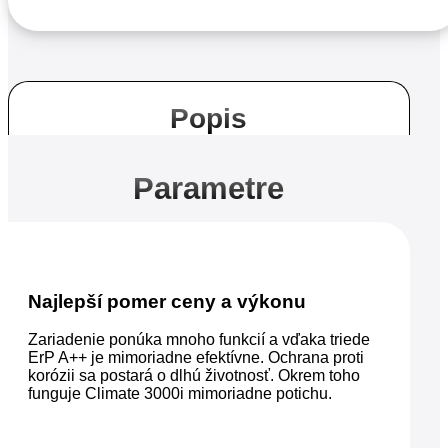
Set
35
E,
3,5/3,8
KW
Popis
Parametre
Najlepší pomer ceny a výkonu
Zariadenie ponúka mnoho funkcií a vďaka triede
ErP A++ je mimoriadne efektívne. Ochrana proti
korózii sa postará o dlhú životnosť. Okrem toho
funguje Climate 3000i mimoriadne potichu.