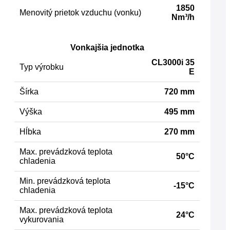
1850
Menovitý prietok vzduchu (vonku)
Nm³/h
Vonkajšia jednotka
CL3000i 35
Typ výrobku
E
Šírka
720 mm
Výška
495 mm
Hĺbka
270 mm
Max. prevádzková teplota
50°C
chladenia
Min. prevádzková teplota
-15°C
chladenia
Max. prevádzková teplota
24°C
vykurovania