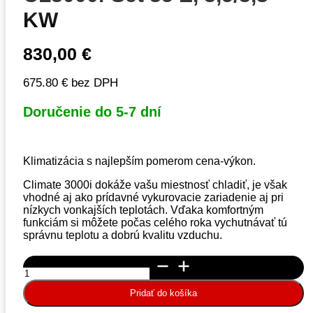
KW
830,00
€
675.80 € bez DPH
Doručenie do 5-7 dní
Klimatizácia s najlepším pomerom cena-výkon.
Climate 3000i dokáže vašu miestnosť chladiť, je však
vhodné aj ako prídavné vykurovacie zariadenie aj pri
nízkych vonkajších teplotách. Vďaka komfortným
funkciám si môžete počas celého roka vychutnávať tú
správnu teplotu a dobrú kvalitu vzduchu.
množstvo
Klimatizácia
Bosch
Pridať do košíka
set
CL3000i-