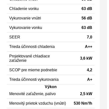
Chladenie vonku
63 dB
Vykurovanie vnútri
56 dB
Vykurovanie vonku
63 dB
SEER
7,0
Trieda účinnosti chladenia
A++
Projektované chladiace
3,6 kW
zaťaženie
SCOP pre mierne podnebie
4,2
Trieda účinnosti vykurovania
A+
Výkon
Menovité zaťaženie, palivo
2,5 kW
Menovitý prietok vzduchu (vnútri)
530 Nm³/h