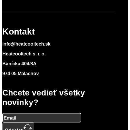
Kontakt
info@heatcooltech.sk
Heatcooltech s. r. o.
Banícka 404/8A
974 05 Malachov
Chcete vedieť všetky
novinky?