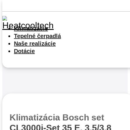
Preskočiť na hlavný obsah
Preskočiť prehliadku
Klimatizácie
Tepelné čerpadlá
Naše realizácie
Dotácie
Klimatizácia Bosch set
CL3000i-Set 35 E, 3,5/3,8