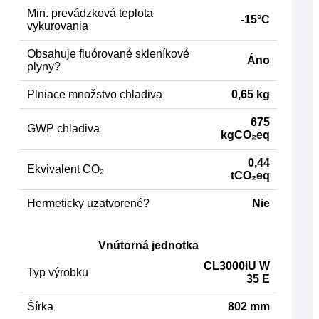
Min. prevádzková teplota
-15°C
vykurovania
Obsahuje fluórované skleníkové
Áno
plyny?
Plniace množstvo chladiva
0,65 kg
675
GWP chladiva
kgCO₂eq
0,44
Ekvivalent CO₂
tCO₂eq
Hermeticky uzatvorené?
Nie
Vnútorná jednotka
CL3000iU W
Typ výrobku
35 E
Šírka
802 mm