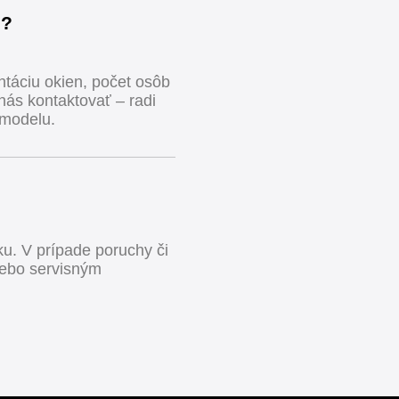
é?
entáciu okien, počet osôb
e nás kontaktovať – radi
modelu.
u. V prípade poruchy či
lebo servisným