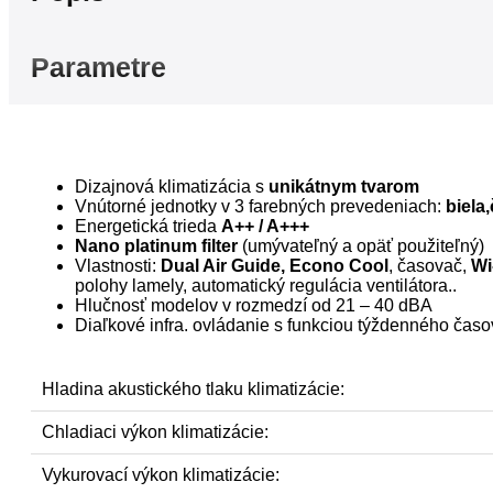
MUZ-
EF50VG)
set
Parametre
Dizajnová klimatizácia s
unikátnym tvarom
Vnútorné jednotky v 3 farebných prevedeniach:
biela
Energetická trieda
A++ / A+++
Nano platinum filter
(umývateľný a opäť použiteľný)
Vlastnosti:
Dual Air Guide, Econo Cool
, časovač,
Wi
polohy lamely, automatický regulácia ventilátora..
Hlučnosť modelov v rozmedzí od 21 – 40 dBA
Diaľkové infra. ovládanie s funkciou týždenného čas
Hladina akustického tlaku klimatizácie:
Chladiaci výkon klimatizácie:
Vykurovací výkon klimatizácie: