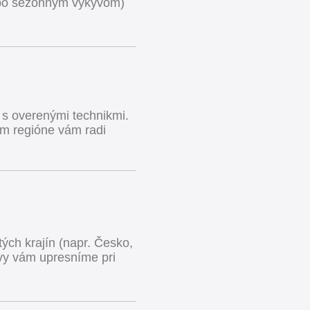
ebo sezónnym výkyvom)
 s overenými technikmi.
om regióne vám radi
ých krajín (napr. Česko,
y vám upresníme pri