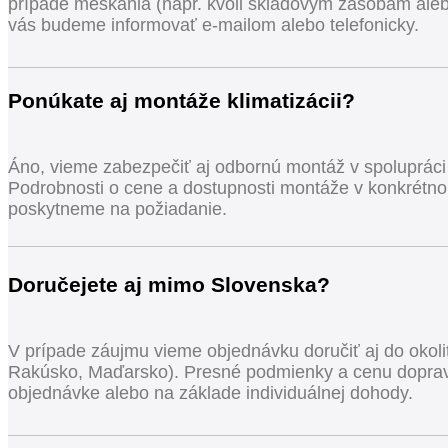
prípade meškania (napr. kvôli skladovým zásobám al
vás budeme informovať e-mailom alebo telefonicky.
Ponúkate aj montáže klimatizácii?
Áno, vieme zabezpečiť aj odbornú montáž v spolupráci
Podrobnosti o cene a dostupnosti montáže v konkrétn
poskytneme na požiadanie.
Doručejete aj mimo Slovenska?
V prípade záujmu vieme objednávku doručiť aj do okolit
Rakúsko, Maďarsko). Presné podmienky a cenu doprav
objednávke alebo na základe individuálnej dohody.