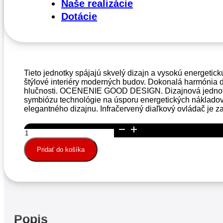
Naše realizácie
Dotácie
1894.29 € bez DPH
Doručenie do 5-7 dní
Tieto jednotky spájajú skvelý dizajn a vysokú energetick
štýlové interiéry moderných budov. Dokonalá harmónia diz
hlučnosti. OCENENIE GOOD DESIGN. Dizajnová jednotk
symbiózu technológie na úsporu energetických nákladov
elegantného dizajnu. Infračervený diaľkový ovládač je z
množstvo
Klimatizácia
Mitsubishi
Pridať do košíka
Kirigamine
Zen
Strieborná
5,0
kW
(MSZ-
EF50VGKS
Popis
/