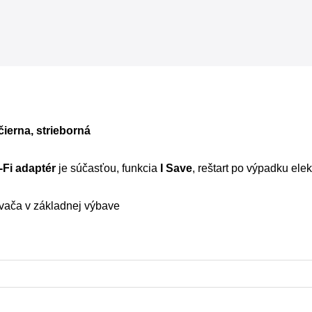
,čierna, strieborná
-Fi adaptér
je súčasťou, funkcia
I Save
, reštart po výpadku ele
ovača v základnej výbave