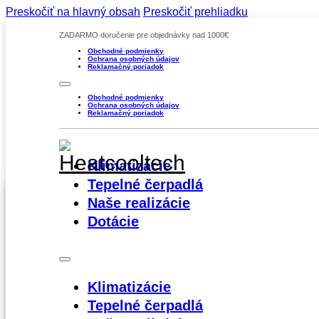
Preskočiť na hlavný obsah
Preskočiť prehliadku
ZADARMO doručenie pre objednávky nad 1000€
Obchodné podmienky
Ochrana osobných údajov
Reklamačný poriadok
Obchodné podmienky
Ochrana osobných údajov
Reklamačný poriadok
Klimatizácie
Tepelné čerpadlá
Naše realizácie
Dotácie
Klimatizácia Mitsubishi Kir
Strieborná 5,0 kW (MSZ-EF
MUZ-EF50VG) set
Klimatizácie
Tepelné čerpadlá
2330,00
€