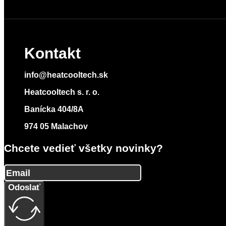
Kontakt
info@heatcooltech.sk
Heatcooltech s. r. o.
Banícka 404/8A
974 05 Malachov
Chcete vedieť všetky novinky?
Odoslať