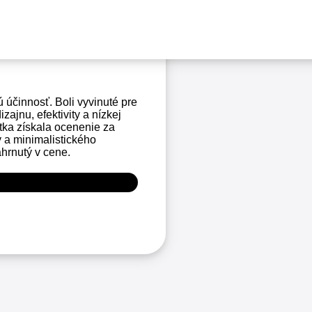
ú účinnosť. Boli vyvinuté pre
ajnu, efektivity a nízkej
a získala ocenenie za
 a minimalistického
ahrnutý v cene.