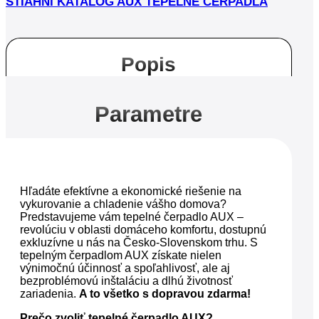
STIAHNI KATALÓG AUX TEPELNÉ ČERPADLÁ
Popis
Parametre
Hľadáte efektívne a ekonomické riešenie na
vykurovanie a chladenie vášho domova?
Predstavujeme vám tepelné čerpadlo AUX –
revolúciu v oblasti domáceho komfortu, dostupnú
exkluzívne u nás na Česko-Slovenskom trhu. S
tepelným čerpadlom AUX získate nielen
výnimočnú účinnosť a spoľahlivosť, ale aj
bezproblémovú inštaláciu a dlhú životnosť
zariadenia.
A to všetko s dopravou zdarma!
Prečo zvoliť tepelné čerpadlo AUX?