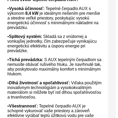
•
Vysoká účinnosť:
Tepelné čerpadlo AUX s
výkonom
8,4 kW
je ideálnym riešením pre menšie
a stredne veľké priestory, poskytujúc vysokú
energetickú účinnosť s minimálnymi nákladmi na
prevádzku.
•
Splitový systém:
Skladá sa z vnútornej a
vonkajšej jednotky, čím zabezpečuje vynikajúcu
energetickú efektivitu a úsporu energie pri
prevádzke.
•
Tichá prevádzka:
S AUX tepelným čerpadlom sa
nemusíte obávať rušivého hluku. Je navrhnuté tak,
aby poskytovalo maximálny komfort s minimálnym
hlukom.
•
Dlhá životnosť a spoľahlivosť:
Vďaka použitým
inovatívnym technológiám a vysokokvalitným
materiálom si môžete byť istí dlhou spoľahlivosťou
a trvanlivosťou.
•
Všestrannosť:
Tepelné čerpadlo AUX je
schopné vykurovať vaše priestory a zároveň
efektívne vyrábať teplú úžitkovú vodu pre vaše