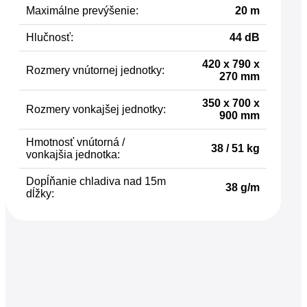
Maximálne prevýšenie:
20 m
Hlučnosť:
44 dB
420 x 790 x
Rozmery vnútornej jednotky:
270 mm
350 x 700 x
Rozmery vonkajšej jednotky:
900 mm
Hmotnosť vnútorná /
38 / 51 kg
vonkajšia jednotka:
Dopĺňanie chladiva nad 15m
38 g/m
dĺžky: