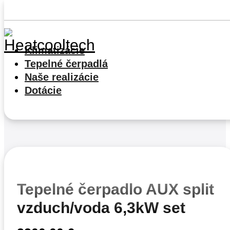
Preskočiť na hlavný obsah
Preskočiť prehliadku
Klimatizácie
Tepelné čerpadlá
Naše realizácie
Dotácie
Tepelné čerpadlo AUX split
vzduch/voda 6,3kW set