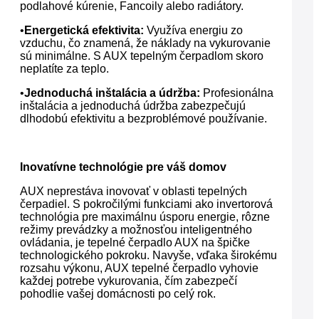
podlahové kúrenie, Fancoily alebo radiátory.
•
Energetická efektivita:
Využíva energiu zo
vzduchu, čo znamená, že náklady na vykurovanie
sú minimálne. S AUX tepelným čerpadlom skoro
neplatíte za teplo.
•
Jednoduchá inštalácia a údržba:
Profesionálna
inštalácia a jednoduchá údržba zabezpečujú
dlhodobú efektivitu a bezproblémové používanie.
Inovatívne technológie pre váš domov
AUX neprestáva inovovať v oblasti tepelných
čerpadiel. S pokročilými funkciami ako invertorová
technológia pre maximálnu úsporu energie, rôzne
režimy prevádzky a možnosťou inteligentného
ovládania, je tepelné čerpadlo AUX na špičke
technologického pokroku. Navyše, vďaka širokému
rozsahu výkonu, AUX tepelné čerpadlo vyhovie
každej potrebe vykurovania, čím zabezpečí
pohodlie vašej domácnosti po celý rok.