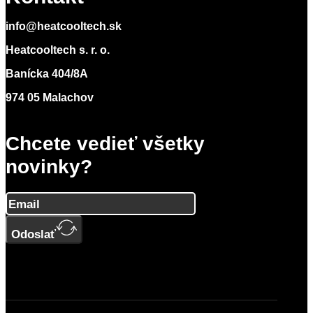
info@heatcooltech.sk
Heatcooltech s. r. o.
Banícka 404/8A
974 05 Malachov
Chcete vedieť všetky
novinky?
Odoslať