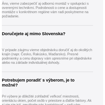
Áno, vieme zabezpečiť aj odbornú montáž v spolupráci s
overenými technikmi. Podrobnosti o cene a dostupnosti
montáže v konkrétnom regióne vám radi poskytneme na
požiadanie.
Doručejete aj mimo Slovenska?
V prípade záujmu vieme objednávku doručiť aj do okolitých
krajín (napr. Česko, Rakúsko, Maďarsko). Presné
podmienky a cenu dopravy vám upresníme pri objednávke
alebo na základe individuálnej dohody.
Potrebujem poradiť s výberom, je to
možné?
Pri výbere je dôležité zohľadniť veľkosť miestnosti,
orientáciu okien, počet osôb v priestore a ďalšie faktory. Ak
si nie ste istí, neváhajte nás kontaktovať – radi vám