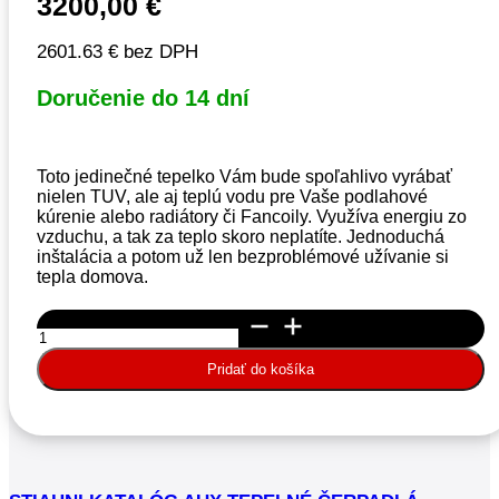
3200,00
€
2601.63 € bez DPH
Doručenie do 14 dní
Toto jedinečné tepelko Vám bude spoľahlivo vyrábať
nielen TUV, ale aj teplú vodu pre Vaše podlahové
kúrenie alebo radiátory či Fancoily. Využíva energiu zo
vzduchu, a tak za teplo skoro neplatíte. Jednoduchá
inštalácia a potom už len bezproblémové užívanie si
tepla domova.
množstvo
Tepelné
čerpadlo
Pridať do košíka
AUX
split
vzduch/voda
6,3kW
set