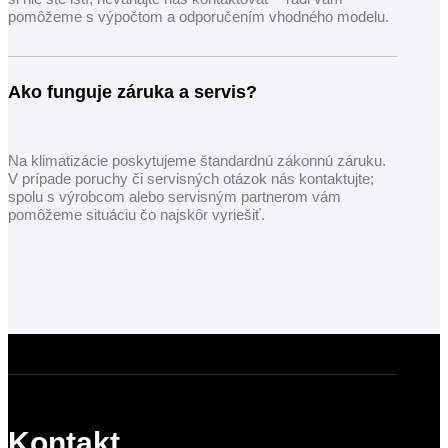
pomôžeme s výpočtom a odporučením vhodného modelu.
Ako funguje záruka a servis?
Na klimatizácie poskytujeme štandardnú zákonnú záruku.
V prípade poruchy či servisných otázok nás kontaktujte;
spolu s výrobcom alebo servisným partnerom vám
pomôžeme situáciu čo najskôr vyriešiť.
Kontakt