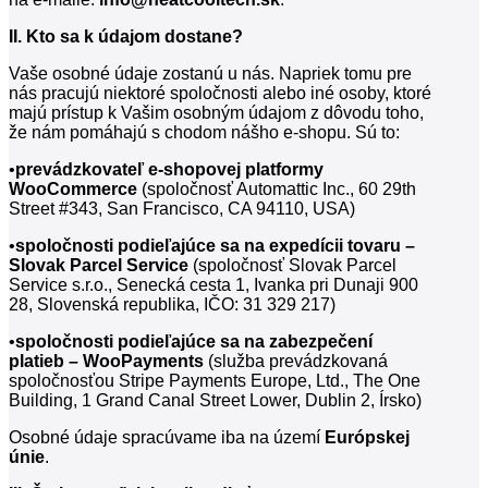
II. Kto sa k údajom dostane?
Vaše osobné údaje zostanú u nás. Napriek tomu pre
nás pracujú niektoré spoločnosti alebo iné osoby, ktoré
majú prístup k Vašim osobným údajom z dôvodu toho,
že nám pomáhajú s chodom nášho e-shopu. Sú to:
•
prevádzkovateľ e-shopovej platformy
WooCommerce
(spoločnosť Automattic Inc., 60 29th
Street #343, San Francisco, CA 94110, USA)
•
spoločnosti podieľajúce sa na expedícii tovaru –
Slovak Parcel Service
(spoločnosť Slovak Parcel
Service s.r.o., Senecká cesta 1, Ivanka pri Dunaji 900
28, Slovenská republika, IČO: 31 329 217)
•
spoločnosti podieľajúce sa na zabezpečení
platieb – WooPayments
(služba prevádzkovaná
spoločnosťou Stripe Payments Europe, Ltd., The One
Building, 1 Grand Canal Street Lower, Dublin 2, Írsko)
Osobné údaje spracúvame iba na území
Európskej
únie
.