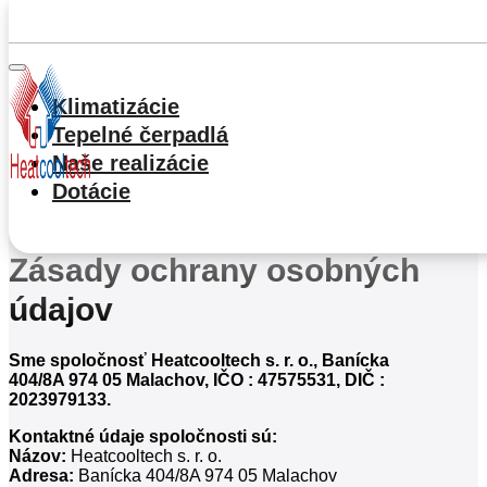
Preskočiť na hlavný obsah
Preskočiť prehliadku
Klimatizácie
Tepelné čerpadlá
Naše realizácie
Dotácie
Zásady ochrany osobných
údajov
Sme spoločnosť Heatcooltech s. r. o., Banícka
404/8A 974 05 Malachov, IČO : 47575531, DIČ :
2023979133.
Kontaktné údaje spoločnosti sú:
Názov:
Heatcooltech s. r. o.
Adresa:
Banícka 404/8A 974 05 Malachov