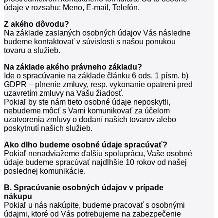
údaje v rozsahu: Meno, E-mail, Telefón.
Z akého dôvodu?
Na základe zaslaných osobných údajov Vás následne
budeme kontaktovať v súvislosti s našou ponukou
tovaru a služieb.
Na základe akého právneho základu?
Ide o spracúvanie na základe článku 6 ods. 1 písm. b)
GDPR – plnenie zmluvy, resp. vykonanie opatrení pred
uzavretím zmluvy na Vašu žiadosť.
Pokiaľ by ste nám tieto osobné údaje neposkytli,
nebudeme môcť s Vami komunikovať za účelom
uzatvorenia zmluvy o dodaní našich tovarov alebo
poskytnutí našich služieb.
Ako dlho budeme osobné údaje spracúvať?
Pokiaľ nenadviažeme ďalšiu spoluprácu, Vaše osobné
údaje budeme spracúvať najdlhšie 10 rokov od našej
poslednej komunikácie.
B. Spracúvanie osobných údajov v prípade
nákupu
Pokiaľ u nás nakúpite, budeme pracovať s osobnými
údajmi, ktoré od Vás potrebujeme na zabezpečenie