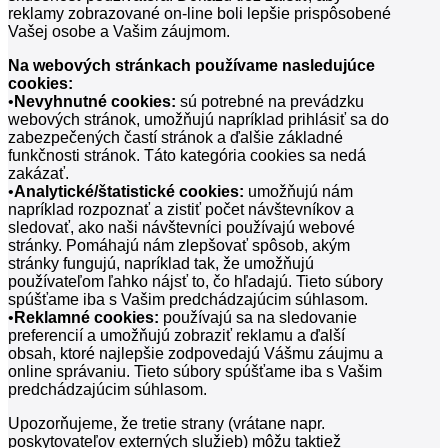
reklamy zobrazované on-line boli lepšie prispôsobené
Vašej osobe a Vašim záujmom.
Na webových stránkach používame nasledujúce
cookies:
•
Nevyhnutné cookies:
sú potrebné na prevádzku
webových stránok, umožňujú napríklad prihlásiť sa do
zabezpečených častí stránok a ďalšie základné
funkčnosti stránok. Táto kategória cookies sa nedá
zakázať.
•
Analytické/štatistické cookies:
umožňujú nám
napríklad rozpoznať a zistiť počet návštevníkov a
sledovať, ako naši návštevníci používajú webové
stránky. Pomáhajú nám zlepšovať spôsob, akým
stránky fungujú, napríklad tak, že umožňujú
používateľom ľahko nájsť to, čo hľadajú. Tieto súbory
spúšťame iba s Vašim predchádzajúcim súhlasom.
•
Reklamné cookies:
používajú sa na sledovanie
preferencií a umožňujú zobraziť reklamu a ďalší
obsah, ktoré najlepšie zodpovedajú Vášmu záujmu a
online správaniu. Tieto súbory spúšťame iba s Vašim
predchádzajúcim súhlasom.
Upozorňujeme, že tretie strany (vrátane napr.
poskytovateľov externých služieb) môžu taktiež