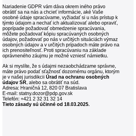
Nariadenie GDPR vám dáva okrem iného právo
obrátiť sa na nás a chcieť informácie, aké Vaše
osobné údaje spracúvame, vyžiadať si u nás prístup k
týmto údajom a nechať ich aktualizovať alebo opraviť,
poprípade požadovať obmedzenie spracúvania,
môžete požadovať kópiu spracúvaných osobných
údajov, požadovať po nás v určitých situáciách výmaz
osobných údajov a v určitých prípadoch máte právo na
ich prenositeľnosť. Proti spracúvaniu na základe
oprávneného záujmu je možné vzniesť námietku.
Ak si myslíte, že s údajmi nezaobchádzame správne,
máte právo podať sťažnosť dozornému orgánu, ktorým
je v našej jurisdikcii
Úrad na ochranu osobných
údajov SR
, alebo sa obrátiť na súd.
Adresa:
Hraničná 12, 820 07 Bratislava
E-mail:
statny.dozor@pdp.gov.sk
Telefón:
+421 2 32 31 32 14
Tieto zásady sú účinné od 18.03.2025.