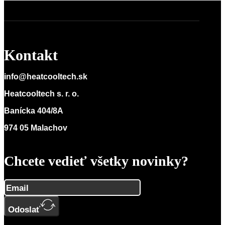
Kontakt
info@heatcooltech.sk
Heatcooltech s. r. o.
Banícka 404/8A
974 05 Malachov
Chcete vedieť všetky novinky?
Odoslať