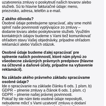
uzatvorenia zmluvy o poskytnutí našich tovarov alebo
služieb. Sú to hlavne fakturačné údaje: meno,
priezvisko, adresa, telefón a e-mail.
Z akého dôvodu?
Osobné údaje potrebujeme spracúvať, aby sme mohli
splniť naše povinnosti vyplývajúce zo zmluvy –
dodanie tovaru alebo poskytovanie služieb. Využitím
kontaktných údajov budeme s Vami tiež komunikovať
ohľadom stavu Vašej objednávky, prípadne ohľadom
reklamácií alebo Vašich otázok.
Osobné údaje budeme ďalej spracúvať pre
splnenie našich povinností, ktoré nám plynú zo
všeobecne záväzných právnych predpisov (hlavne
na účtovné a daňové účely, prípadne na vybavenie
reklamácií).
Na základe akého právneho základu spracúvame
osobné údaje?
Ide o spracúvanie na základe článku 6 ods. 1 písm. b)
GDPR – plnenie zmluvy a článok 6 ods. 1 písm. c)
GDPR – plnenie našej právnej povinnosti.
Pokiaľ by ste nám tieto osobné údaje neposkytli,
nebudeme môcť s Vami uzatvoriť zmluvu o dodaní