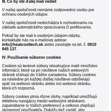
III. Čo by ste ďalej mali vedieť
V našej spoločnosti
nemáme zodpovednú osobu
pre
ochranu osobných údajov.
V našej spoločnosti
nedochádza k rozhodovaniu na
základe automatického spracúvania či profilovania
.
Pokiaľ by ste mali k osobným údajom otázky,
kontaktujte nás na e-mailovej adrese
info@heatcooltech.sk
alebo zavolajte na tel. č.
0910
945 137
.
IV. Používanie súborov cookies
Cookies sú textové súbory obsahujúce malé množstvo
informácií, ktoré sa pri návšteve našich webových
stránok sťahujú do Vášho zariadenia. Súbory cookies
sa následne pri každej ďalšej návšteve odošielajú
späť na webovú stránku alebo inú webovú stránku,
ktorá ich rozpozná.
Súbory cookies plnia rôzne úlohy, napríklad umožňujú
efektívnu navigáciu medzi webovými stránkami,
zapamätanie si Vašich preferencií a celkovo zlepšujú
skúsenosť používateľa. Dokážu tiež zaistiť, aby