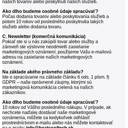
našich tovarov alebo poskytnutí našich služieb.
Ako dlho budeme osobné údaje spracúvať?
Počas dodania tovarov alebo poskytovania služieb a
potom 10 rokov od posledného poskytnutia takých
služieb alebo dodania tovaru.
C. Newsletter (komerčná komunikácia)
Pokiaľ ste si u nás zakúpili tovar alebo služby a
zároveň ste výslovne neodmietli zasielanie
marketingových oznámení, použijeme Vašu e-mailovú
adresu na zasielanie našich marketingových
oznámení.
Na základe akého právneho základu?
Ide o spracúvanie na základe článku 6 ods. 1 písm. f)
GDPR – naše oprávnené záujmy, ktorými sú
marketingová komunikácia cielená na našich
zákazníkov.
Ako dlho budeme osobné údaje spracúvať?
10 rokov od Vášho posledného nákupu. V prípade, ak
nechcete naďalej dostávať naše marketingové
oznámenia, môžete sa kedykoľvek odhlásiť
prostredníctvom e-mailu alebo nás môžete kontaktovať
na e-maile:
info@heatcooltech.sk
.